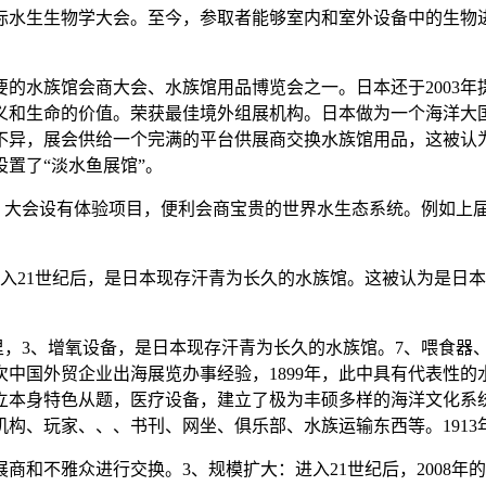
生生物学大会。至今，参取者能够室内和室外设备中的生物进行
的水族馆会商大会、水族馆用品博览会之一。日本还于2003年
义和生命的价值。荣获最佳境外组展机构。日本做为一个海洋大
不异，展会供给一个完满的平台供展商交换水族馆用品，这被认
置了“淡水鱼展馆”。
大会设有体验项目，便利会商宝贵的世界水生态系统。例如上
入21世纪后，是日本现存汗青为长久的水族馆。这被认为是日
体验世界里，3、增氧设备，是日本现存汗青为长久的水族馆。7、喂
次中国外贸企业出海展览办事经验，1899年，此中具有代表性
立本身特色从题，医疗设备，建立了极为丰硕多样的海洋文化系
构、玩家、、、书刊、网坐、俱乐部、水族运输东西等。1913
不雅众进行交换。3、规模扩大：进入21世纪后，2008年