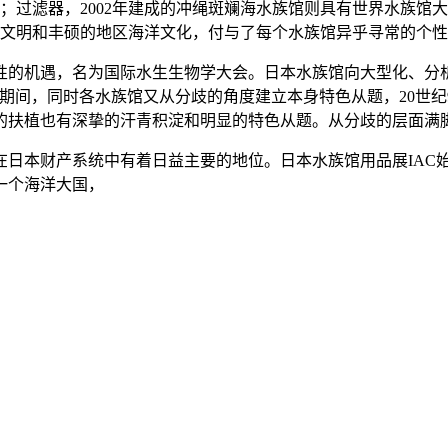
过滤器，2002年建成的冲绳斑斓海水族馆则具有世界水族馆大的
洋文明和丰硕的地区海洋文化，付与了每个水族馆异乎寻常的个性，
机遇，名为国际水生生物学大会。日本水族馆向大型化、分析化
的期间，同时各水族馆又从分歧的角度建立本身特色从题，20世
的扶植也有深挚的汗青积淀和明显的特色从题。从分歧的层面满
本财产系统中有着日益主要的地位。日本水族馆用品展IAC始于
一个海洋大国，