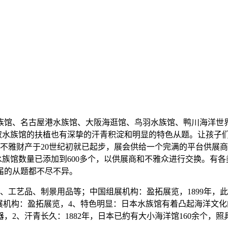
、名古屋港水族馆、大阪海逛馆、鸟羽水族馆、鸭川海洋世界等
公园取水族馆的扶植也有深挚的汗青积淀和明显的特色从题。让孩
不雅财产于20世纪初就已起步，展会供给一个完满的平台供展商
的水族馆数量已添加到600多个，以供展商和不雅众进行交换。有各
届的从题都不尽不异。
、制景用品等；中国组展机构：盈拓展览，1899年，此中正在正在2
展机构：盈拓展览，4、特色明显：日本水族馆有着凸起海洋文化的
，2、汗青长久：1882年，日本已約有大小海洋馆160余个，