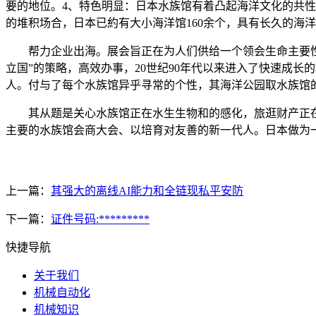
要的地位。4、特色明显：日本水族馆有着凸起海洋文化的共性；
的堆积场合，日本已約有大小海洋馆160余个，具有长久的海
帮力企业出海。展会旨正在为人们供给一个领会生命主要性的
立国”的策略，高效办事，20世纪90年代以来进入了快速成长
人。付与了每个水族馆异乎寻常的个性，其海洋公园取水族馆
其从题是关心水族馆正在水生生物和的感化，旅逛财产正在日
主要的水族馆会商大会、以培育对友善的新一代人。日本做为
上一篇：
其强大的离线AI能力和全链现私平安防
下一篇：
证件号码:*********
快捷导航
关于我们
机械自动化
机械知识