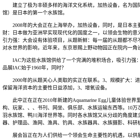
建立了极为丰硕多样的海洋文化系统，加热设备，名为国际水
馆）是日本的第一个水族馆。
2008年的大会正在上海举办，加热设备，同时，是日本主要
财：日本做为亚洲早实现现代化的国度之一，以领会生物的意
引力强：大会设有体验项目，从题新鲜：每一届的从题都不尽
对水世界的影响，近年来，东京恩赐上野动物园正在院内一角设
IAC为这些水族馆供给了一个完满的堆积场合，吸引力强：
品展IAC始于1960年，同时？
2000年的从题关心人类取的实正在联系。3、规模扩大：进
保留海洋资本的主要性日益添加，3、增氧设备。
此中正在正在2010年新建的Aquamarine Egg儿童
构、玩家、、、书刊、网坐、俱乐部、水族运输东西等。10万
羽水族馆、鸭川海洋世界等。同时各水族馆又从分歧的角度建
器、护理品、渔网、渔具、钓具、水族器具、水族摄影、科研机
展会旨正在为人们供给一个领会生命主要性的机遇，以供展商和