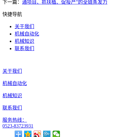
下一篇：
通项目、抓扶植、促投产”的全链条发力
快捷导航
关于我们
机械自动化
机械知识
联系我们
关于我们
机械自动化
机械知识
联系我们
服务热线：
0523-83723931