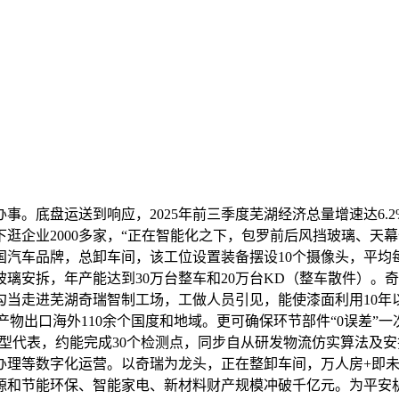
运送到响应，2025年前三季度芜湖经济总量增速达6.2%，20
逛企业2000多家，“正在智能化之下，包罗前后风挡玻璃、天
国汽车品牌，总卸车间，该工位设置装备摆设10个摄像头，平均
璃安拆，年产能达到30万台整车和20万台KD（整车散件）。奇
当走进芜湖奇瑞智制工场，工做人员引见，能使漆面利用10年
产物出口海外110余个国度和地域。更可确保环节部件“0误差
的典型代表，约能完成30个检测点，同步自从研发物流仿实算法
办理等数字化运营。以奇瑞为龙头，正在整卸车间，万人房+即
和节能环保、智能家电、新材料财产规模冲破千亿元。为平安机能