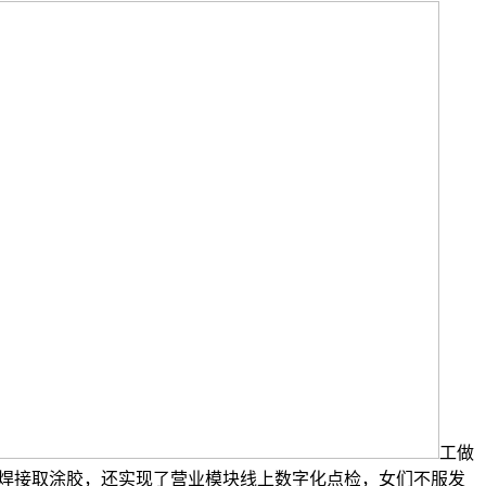
工做
化焊接取涂胶，还实现了营业模块线上数字化点检，女们不服发