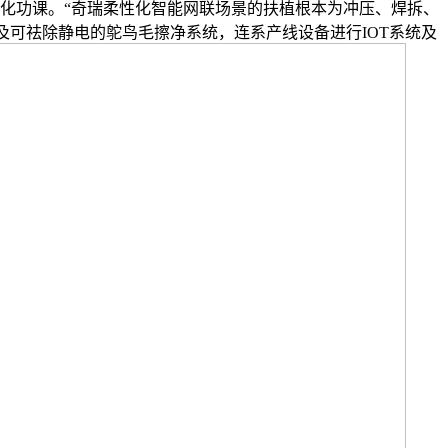
动化功课。“奇瑞柔性化智能网联场景的扶植根本为冲压、焊拆、
及可祛除静电的鸵鸟毛擦净系统，连系产线设备进行IOT系统及