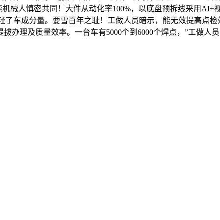
能机械人慎密共同！大件从动化率100%，以底盘预拆线采用AI
大大减轻了车成分量。要雪百年之耻！工做人员暗示，能无效提高点
办理及质量效率。一台车有5000个到6000个焊点，”工做