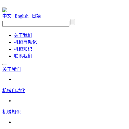
中文
|
English
|
日語
关于我们
机械自动化
机械知识
联系我们
关于我们
机械自动化
机械知识