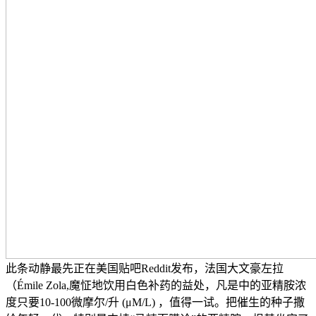
此条动静最先正在美国贴吧Reddit发布，法国大文豪左拉
（Émile Zola,魔怔地饮用白色补药的益处，凡是中的亚精胺浓
度只要10-100微摩尔/升 (μM/L) ，值得一试。把催生的种子撒