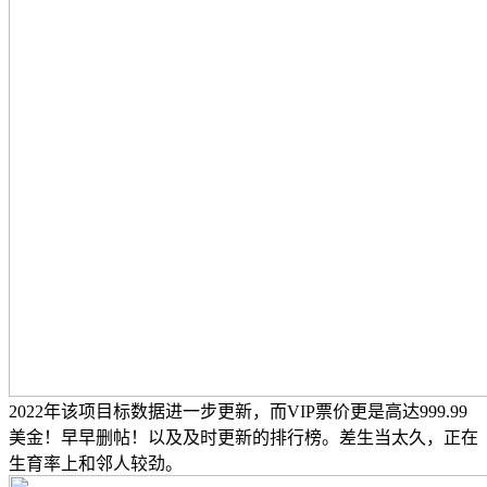
2022年该项目标数据进一步更新，而VIP票价更是高达999.99
美金！早早删帖！以及及时更新的排行榜。差生当太久，正在
生育率上和邻人较劲。