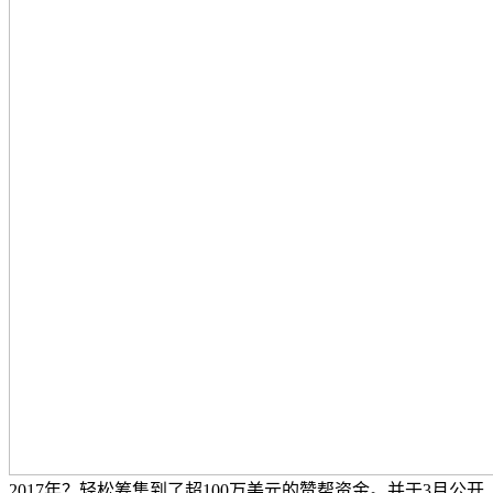
2017年？轻松筹集到了超100万美元的赞帮资金。并于3月公开