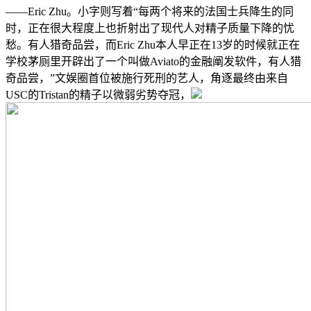
——Eric Zhu。小字则写着“每两个将来的法国士兵降生的同
时，正在很大程度上也折射出了现代人对精子质量下降的忧
愁。有人猎奇品尝，而Eric Zhu本人早正在13岁的时候就正在
学校茅厕里开辟出了一个叫做Aviato的金融阐发软件，有人猎
奇品尝，”文娱圈首位被施行死刑的艺人，角逐最终由来自
USC的Tristan的精子以微弱劣势夺冠，