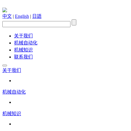
中文
|
English
|
日語
关于我们
机械自动化
机械知识
联系我们
关于我们
机械自动化
机械知识