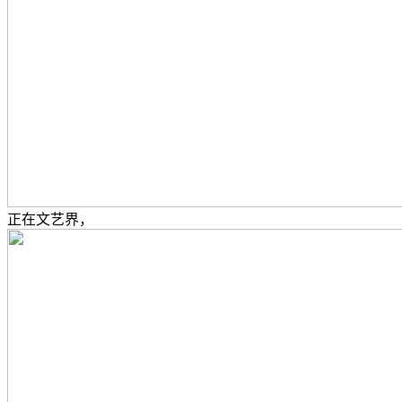
正在文艺界，