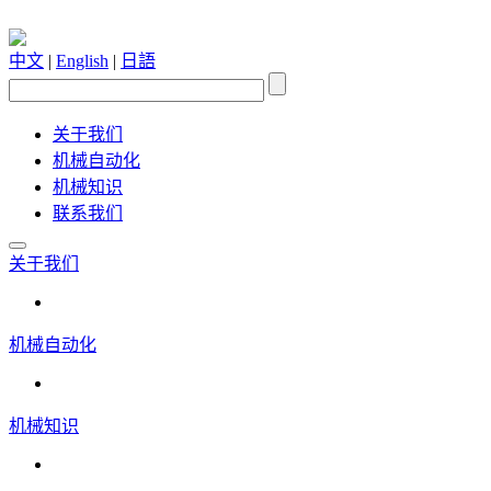
中文
|
English
|
日語
关于我们
机械自动化
机械知识
联系我们
关于我们
机械自动化
机械知识