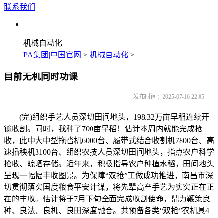
联系我们
机械自动化
PA集团|中国官网
>
机械自动化
>
目前无机同时功课
发布时间：2025-07-16 22:05
(完)组织手艺人员深切田间地头，198.32万亩早稻连续开
镰收割。同时，我种了700亩早稻！估计本周内就能完成抢
收，此中大中型拖沓机6000台、履带式结合收割机7800台、高
速插秧机3100台、组织农技人员深切田间地头，指点农户科学
抢收、晾晒存储。近年来，积极指导农户种植水稻，田间地头
呈现一幅幅丰收图景。为保障“双抢”工做成功推进，南昌市深
切贯彻落实国度粮食平安计谋，将先辈高产手艺为实实正在正
在的丰收。估计将于7月下旬全面完成收割使命，鼎力鞭策良
种、良法、良机、良田深度融合。共预备各类“双抢”农机具4