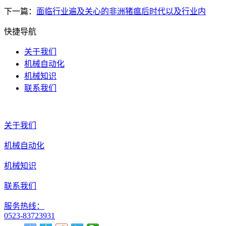
下一篇：
面临行业遍及关心的非洲猪瘟后时代以及行业内
快捷导航
关于我们
机械自动化
机械知识
联系我们
关于我们
机械自动化
机械知识
联系我们
服务热线：
0523-83723931