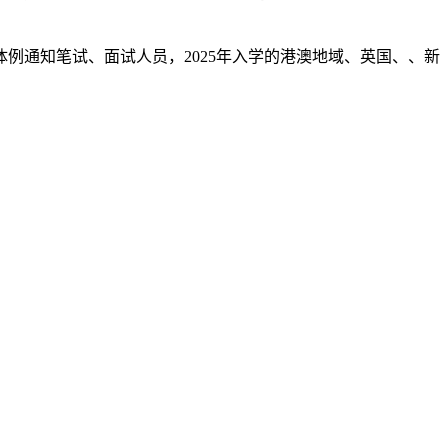
风体例通知笔试、面试人员，2025年入学的港澳地域、英国、、新