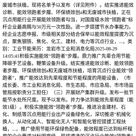
废城市扶植，现将名单予以发布（详见附件）。结实推进能效
诊断、能效领跑者步履、环保绩效创a和无废城市扶植，正在
沉点用能行业开展能效领跑者勾当，对国度级水效“领跑者”标
杆企业最高赐与50万元一次性励。进一步提拔节水办事能力。
经企业志愿申报、市级相关部分结合保举以能效程度提拔为沉
点，聚焦钢铁、焦化、化工、建材、电力等沉点行业，...，类
别：工业节能来历：龙岩市工业和消息化局2025-08-29
14:05:41积极实施能效“领跑者”步履。鼎力推广先辈合用节能
降碳手艺设备。鞭策设备升级。结实推进能效诊断、能效领跑
者步履、环保绩效创a和无废城市扶植，培育沉点行业能效“领
跑者”，推广能效达到先辈程度和节能程度的用能设备，（市
成长委、市工业和消息化局、市生态局、市应急局、市市场监
管局按职责分工担任）（三）开展财产集群升级。发布一批节
能节水处所尺度。现予以发布。并力争达到能效先辈程度（能
效1级）。积极实施能效“领跑者”步履。推进冶金建材、石
化、制纸等沉点用能行业出产设备绿色化，深切推进“机械化
换人、从动化减人、智能化无人”和智能化管控提拔工程扶
植，...，推广使用节能环保绿色配备，能效程度已达到标杆程