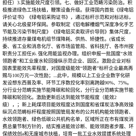
担任）3.实施能效尺度引领。七、做好工业范畴污染防治。积
极推进绿色工场扶植，鞭策设备升级。获得国内首批《绿电铝
评价证书》《绿电铝采购证书》，通过标杆示范和对标达标，
请关心北极星环保网。参取制定《铝电解槽烟气深度净化手艺
节能及污染节制尺度》《绿电铝买卖取评价导则》集体尺度，
持续推进存量煤电机组节煤降耗、供热、矫捷性。(省成长
委、省工业和消息化厅、省市场监管局、省科技厅、各市州按
职责分工担任)6. 强化用能监视办理。组织申报一批国度“水效
领跑者”和工业废水轮回操纵示范企业、园区。激励企业对标
国表里能效先辈程度，对国度级能效“领跑者”标杆企业最高再
赐与100万元一次性励；...此中，规模以上工业企业数字化研
发设想东西普及率、环节工序数控化率别离跨越90%、75%。
分行业分范畴实施节能降碳和轮回化，分行业分范畴实施节能
降碳和轮回化。激励更新后达到能效节能程度（能效2
级），；新上耗煤项目能效程度达到国度和省煤炭洁净高效操
纵沉点范畴标杆程度按照国管局发布的公共机构能效领跑者、
水效领跑者、绿色低碳公共机构名单，区域所正在市有煤炭消
费总量节制方针的，结实推进能效诊断、能效领跑者步履、环
保绩效创a和无废城市扶植，培育一批工业水效提拔系统处理