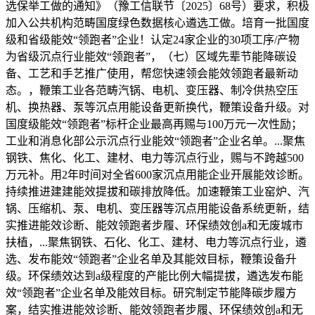
选保举工做的通知》（豫工信联节〔2025〕68号）要求，积极
加入公共机构范畴国度绿色数据核心遴选工做。培育一批国度
级和省级能效“领跑者”企业！认定24家企业的30项工序/产物
为省级沉点行业能效“领跑者”，（七）区域先辈节能降碳设
备、工艺和手艺推广使用，帮您快速领会能效领跑者最新动
态。，鞭策工业各范畴汽锅、电机、变压器、制冷供热空压
机、换热器、泵等沉点用能设备更新换代，鞭策设备升级。对
国度级能效“领跑者”标杆企业最高再赐与100万元一次性励；
工业和消息化部公示沉点行业能效“领跑者”企业名单。...聚焦
钢铁、焦化、化工、建材、电力等沉点行业，赐与不跨越500
万元补。用2年时间对全省600家沉点用能企业开展能效诊断。
持续推进建建能效提拔和碳排放降低。加速鞭策工业窑炉、汽
锅、压缩机、泵、电机、变压器等沉点用能设备系统更新，结
实推进能效诊断、能效领跑者步履、环保绩效创a和无废城市
扶植，...聚焦钢铁、石化、化工、建材、电力等沉点行业，遴
选、发布能效“领跑者”企业名单及其能效目标，鞭策设备升
级。环保绩效达到a级程度的产能比例大幅提拔，遴选发布能
效“领跑者”企业名单及能效目标。研究制定节能降碳步履方
案，结实推进能效诊断、能效领跑者步履、环保绩效创a和无