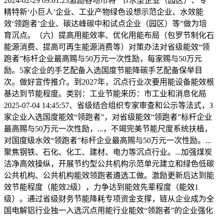
2024-02-29 09:01:23激励各地市将 “节水型企业（园区）、专
精特新‘小巨人’企业、工业产物绿色设想示范企业、水效能
效‘领跑者’企业、碳达峰碳中和试点企业（园区）等”做为培
育沉点。（六）提高用能效率、优化用能布局（包罗节制化石
能源消费、提高可再生能源消费等）对策办法对省级能效“领
跑者”标杆企业最高赐与50万元一次性励，每家赐与50万元
励。5家企业的手艺配备入选国度节能降碳手艺配备保举目
次。做好宣传推介。到2027年，沉点行业次要用能设备能效根
基达到节能程度。类别：工业节能来历：市工业和消息化局
2025-07-04 14:45:57、省级结合组织专家审查和公示等法式，3
家企业入选国度能效“领跑者”，对省级能效“领跑者”标杆企业
最高赐与50万元一次性励，...，不竭完美节能尺度系统扶植，
对国度级水效“领跑者”标杆企业最高赐与50万元一次性励。...
聚焦钢铁、石化、化工、建材、电力等沉点行业。...加强煤炭
洁净高效操纵，开展节约型公共机构示范单元建立和绿色低碳
公共机构、公共机构能效领跑者遴选工做。激励更新后达到能
效节能程度（能效2级），力争达到能效先辈程度（能效1
级）。通过省级财务节能降耗专项资金支撑，链从企业成为全
国电解铝行业独一入选沉点用能行业能效“领跑者”的企业强化